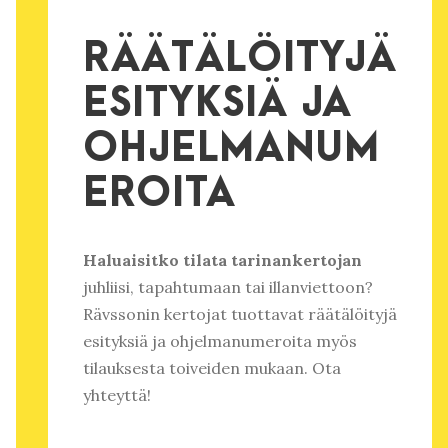
RÄÄTÄLÖITYJÄ
ESITYKSIÄ JA
OHJELMANUM
EROITA
Haluaisitko tilata tarinankertojan
juhliisi, tapahtumaan tai illanviettoon?
Rävssonin kertojat tuottavat räätälöityjä
esityksiä ja ohjelmanumeroita myös
tilauksesta toiveiden mukaan. Ota
yhteyttä!