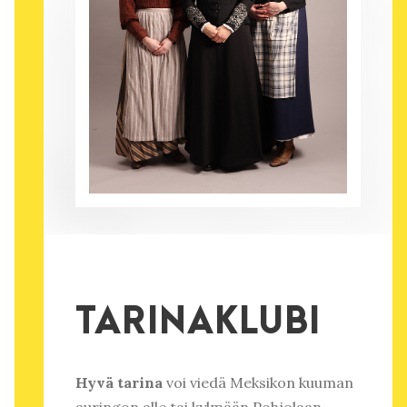
TARINAKLUBI
Hyvä tarina
voi viedä Meksikon kuuman
auringon alle tai kylmään Pohjolaan.