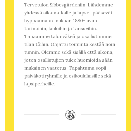
Tervetuloa Sibbesgårdeniin. Lähdemme
yhdessä aikamatkalle ja lapset pääsevät
hyppäämään mukaan 1880-luvun
tarinoihin, lauluihin ja tansseihin.
Tapaamme talonväkeä ja osallistumme
tilan töihin. Ohjattu toiminta kestää noin
tunnin. Olemme sekä sisällä että ulkona,
joten osallistujien tulee huomioida sään
mukainen vaatetus. Tapahtuma sopii
päiväkotiryhmille ja esikoululaisille sekä
lapsiperheille.