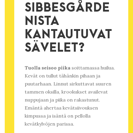
SIBBESGÅRDE
NISTA
KANTAUTUVAT
SÄVELET?
Tuolla seisoo piika
soittamassa huilua.
Kevät on tullut tähänkin pihaan ja
puutarhaan. Linnut sirkuttavat suuren
tammen oksilla, krookukset availevat
nuppujaan ja piika on rakastunut.
Emäntä ahertaa kevätsiivouksen
kimpussa ja isäntä on pellolla
kevätkylvöjen parissa.