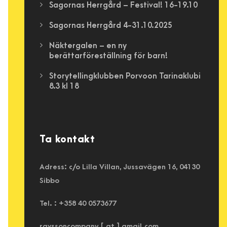
Sagornas Herrgård – Festival! 16-19.10
Sagornas Herrgård 4-31.10.2025
Näktergalen – en ny
berättarföreställning för barn!
Storytellingklubben Porvoon Tarinaklubi
8.3 kl 18
Ta kontakt
Adress: c/o Lilla Villan, Jussavägen 16, 04130
Sibbo
Tel. : +358 40 0573677
ravssoncompany [ at ] gmail.com