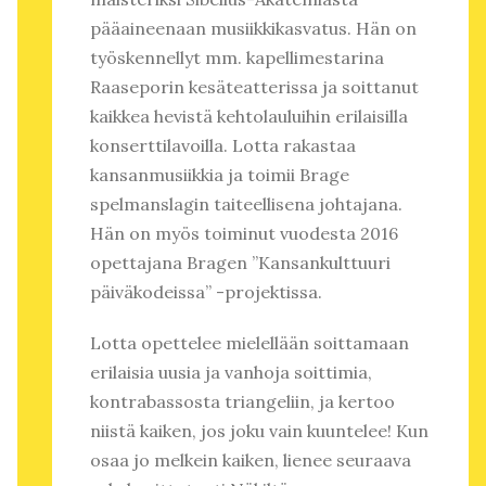
pääaineenaan musiikkikasvatus. Hän on
työskennellyt mm. kapellimestarina
Raaseporin kesäteatterissa ja soittanut
kaikkea hevistä kehtolauluihin erilaisilla
konserttilavoilla. Lotta rakastaa
kansanmusiikkia ja toimii Brage
spelmanslagin taiteellisena johtajana.
Hän on myös toiminut vuodesta 2016
opettajana Bragen ”Kansankulttuuri
päiväkodeissa” -projektissa.
Lotta opettelee mielellään soittamaan
erilaisia uusia ja vanhoja soittimia,
kontrabassosta triangeliin, ja kertoo
niistä kaiken, jos joku vain kuuntelee! Kun
osaa jo melkein kaiken, lienee seuraava