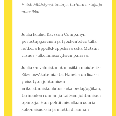
Helsinkiläistynyt laulaja, tarinankertoja ja
muusikko
Juulia kuuluu Rävsson Companyn
perustajajäseniin ja työskentelee tällä
hetkellä Eppel&Peppelissä sekä Metsän
viisaus -ulkoilmaesityksen parissa.
Juulia on valmistunut musiikin maisteriksi
Sibelius-Akatemiasta. Hänellä on lisäksi
yleisötyön johtamisen
erikoistumiskoulutus sekä pedagogiikan,
tarinankerronnan ja taiteen johtamisen
opintoja. Hän pohtii mielellään suuria
kokonaisuuksia ja miettii draaman