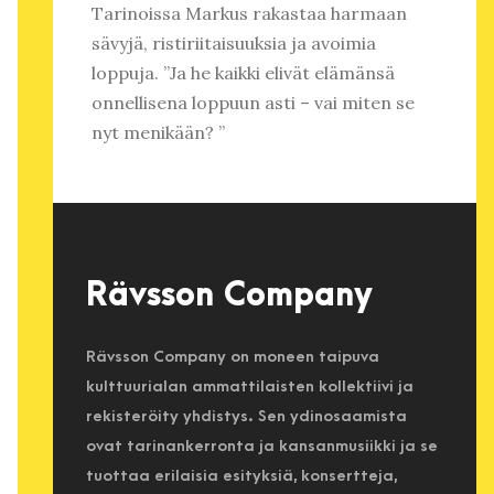
Tarinoissa Markus rakastaa harmaan
sävyjä, ristiriitaisuuksia ja avoimia
loppuja. ”Ja he kaikki elivät elämänsä
onnellisena loppuun asti – vai miten se
nyt menikään? ”
Rävsson Company
Rävsson Company on moneen taipuva
kulttuurialan ammattilaisten kollektiivi ja
rekisteröity yhdistys. Sen ydinosaamista
ovat tarinankerronta ja kansanmusiikki ja se
tuottaa erilaisia esityksiä, konsertteja,