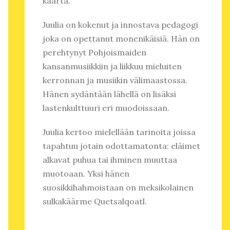
kaarta.
Juulia on kokenut ja innostava pedagogi
joka on opettanut monenikäisiä. Hän on
perehtynyt Pohjoismaiden
kansanmusiikkiin ja liikkuu mieluiten
kerronnan ja musiikin välimaastossa.
Hänen sydäntään lähellä on lisäksi
lastenkulttuuri eri muodoissaan.
Juulia kertoo mielellään tarinoita joissa
tapahtuu jotain odottamatonta: eläimet
alkavat puhua tai ihminen muuttaa
muotoaan. Yksi hänen
suosikkihahmoistaan on meksikolainen
sulkakäärme Quetsalqoatl.