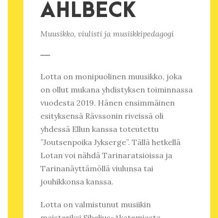
AHLBECK
Muusikko, viulisti ja musiikkipedagogi
Lotta on monipuolinen muusikko, joka
on ollut mukana yhdistyksen toiminnassa
vuodesta 2019. Hänen ensimmäinen
esityksensä Rävssonin riveissä oli
yhdessä Ellun kanssa toteutettu
”Joutsenpoika Jykserge”. Tällä hetkellä
Lotan voi nähdä Tarinaratsioissa ja
Tarinanäyttämöllä viulunsa tai
jouhikkonsa kanssa.
Lotta on valmistunut musiikin
maisteriksi Sibelius-Akatemiasta