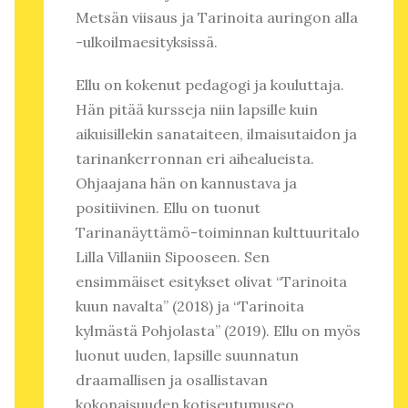
Metsän viisaus ja Tarinoita auringon alla
-ulkoilmaesityksissä.
Ellu on kokenut pedagogi ja kouluttaja.
Hän pitää kursseja niin lapsille kuin
aikuisillekin sanataiteen, ilmaisutaidon ja
tarinankerronnan eri aihealueista.
Ohjaajana hän on kannustava ja
positiivinen. Ellu on tuonut
Tarinanäyttämö-toiminnan kulttuuritalo
Lilla Villaniin Sipooseen. Sen
ensimmäiset esitykset olivat “Tarinoita
kuun navalta” (2018) ja “Tarinoita
kylmästä Pohjolasta” (2019). Ellu on myös
luonut uuden, lapsille suunnatun
draamallisen ja osallistavan
kokonaisuuden kotiseutumuseo