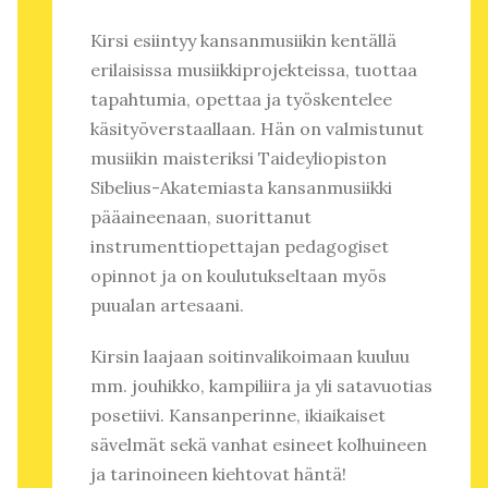
Kirsi esiintyy kansanmusiikin kentällä
erilaisissa musiikkiprojekteissa, tuottaa
tapahtumia, opettaa ja työskentelee
käsityöverstaallaan. Hän on valmistunut
musiikin maisteriksi Taideyliopiston
Sibelius-Akatemiasta kansanmusiikki
pääaineenaan, suorittanut
instrumenttiopettajan pedagogiset
opinnot ja on koulutukseltaan myös
puualan artesaani.
Kirsin laajaan soitinvalikoimaan kuuluu
mm. jouhikko, kampiliira ja yli satavuotias
posetiivi. Kansanperinne, ikiaikaiset
sävelmät sekä vanhat esineet kolhuineen
ja tarinoineen kiehtovat häntä!