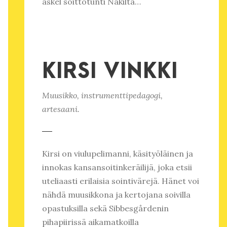
askel soittotunti Näkiltä…
KIRSI VINKKI
Muusikko, instrumenttipedagogi,
artesaani.
Kirsi on viulupelimanni, käsityöläinen ja
innokas kansansoitinkeräilijä, joka etsii
uteliaasti erilaisia sointivärejä. Hänet voi
nähdä muusikkona ja kertojana soivilla
opastuksilla sekä Sibbesgårdenin
pihapiirissä aikamatkoilla