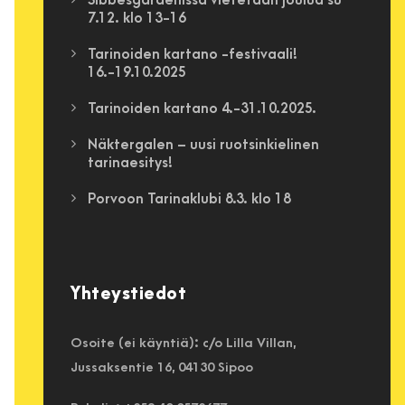
Sibbesgårdenissa vietetään joulua su
7.12. klo 13-16
Tarinoiden kartano -festivaali!
16.-19.10.2025
Tarinoiden kartano 4.-31.10.2025.
Näktergalen – uusi ruotsinkielinen
tarinaesitys!
Porvoon Tarinaklubi 8.3. klo 18
Yhteystiedot
Osoite (ei käyntiä): c/o Lilla Villan,
Jussaksentie 16, 04130 Sipoo