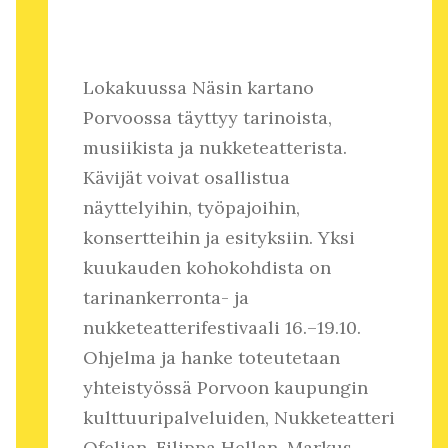
Lokakuussa Näsin kartano
Porvoossa täyttyy tarinoista,
musiikista ja nukketeatterista.
Kävijät voivat osallistua
näyttelyihin, työpajoihin,
konsertteihin ja esityksiin. Yksi
kuukauden kohokohdista on
tarinankerronta- ja
nukketeatterifestivaali 16.–19.10.
Ohjelma ja hanke toteutetaan
yhteistyössä Porvoon kaupungin
kulttuuripalveluiden, Nukketeatteri
Ofelian, Filippa Hellan, Markus