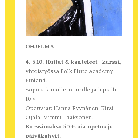
OHJELMA:
4.-5.10. Huilut & kanteleet -kurssi
,
yhteistyössä Folk Flute Academy
Finland.
Sopii aikuisille, nuorille ja lapsille
10 v+.
Opettajat: Hanna Ryynänen, Kirsi
Ojala, Mimmi Laaksonen.
Kurssimaksu 50 € sis. opetus ja
päiväkahvit.