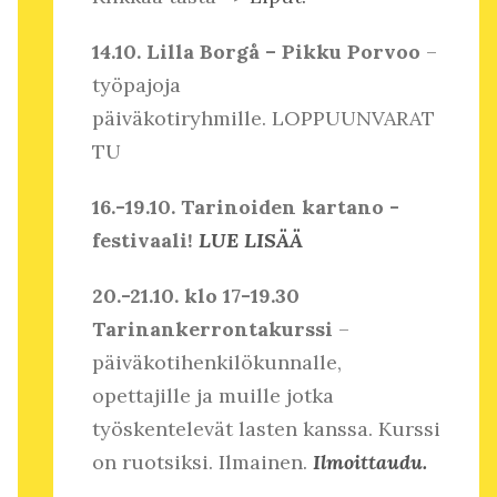
14.10. Lilla Borgå – Pikku Porvoo
–
työpajoja
päiväkotiryhmille. LOPPUUNVARAT
TU
16.-19.10. Tarinoiden kartano -
festivaali!
LUE LISÄÄ
20.-21.10. klo 17-19.30
Tarinankerrontakurssi
–
päiväkotihenkilökunnalle,
opettajille ja muille jotka
työskentelevät lasten kanssa. Kurssi
on ruotsiksi. Ilmainen.
Ilmoittaudu.