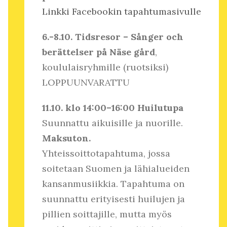
Linkki Facebookin tapahtumasivulle
6.-8.10. Tidsresor – Sånger och
berättelser på Näse gård
,
koululaisryhmille (ruotsiksi)
LOPPUUNVARATTU
11.10. klo 14:00–16:00 Huilutupa
Suunnattu aikuisille ja nuorille.
Maksuton.
Yhteissoittotapahtuma, jossa
soitetaan Suomen ja lähialueiden
kansanmusiikkia. Tapahtuma on
suunnattu erityisesti huilujen ja
pillien soittajille, mutta myös