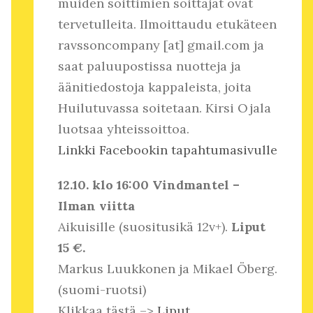
muiden soittimien soittajat ovat
tervetulleita. Ilmoittaudu etukäteen
ravssoncompany [at] gmail.com ja
saat paluupostissa nuotteja ja
äänitiedostoja kappaleista, joita
Huilutuvassa soitetaan. Kirsi Ojala
luotsaa yhteissoittoa.
Linkki Facebookin tapahtumasivulle
12.10. klo 16:00 Vindmantel –
Ilman viitta
Aikuisille (suositusikä 12v+).
Liput
15 €.
Markus Luukkonen ja Mikael Öberg.
(suomi-ruotsi)
Klikkaa tästä –>
Liput.