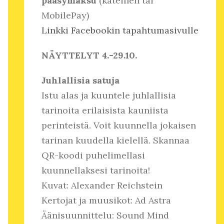
pääsymaksu
(käteinen tai
MobilePay)
Linkki Facebookin tapahtumasivulle
NÄYTTELYT 4.-29.10.
Juhlallisia satuja
Istu alas ja kuuntele juhlallisia
tarinoita erilaisista kauniista
perinteistä. Voit kuunnella jokaisen
tarinan kuudella kielellä. Skannaa
QR-koodi puhelimellasi
kuunnellaksesi tarinoita!
Kuvat: Alexander Reichstein
Kertojat ja muusikot: Ad Astra
Äänisuunnittelu: Sound Mind