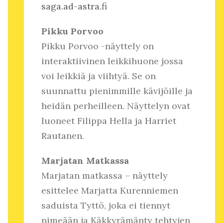
saga.ad-astra.fi
Pikku Porvoo
Pikku Porvoo -näyttely on
interaktiivinen leikkihuone jossa
voi leikkiä ja viihtyä. Se on
suunnattu pienimmille kävijöille ja
heidän perheilleen. Näyttelyn ovat
luoneet Filippa Hella ja Harriet
Rautanen.
Marjatan Matkassa
Marjatan matkassa – näyttely
esittelee Marjatta Kurenniemen
saduista Tyttö, joka ei tiennyt
nimeään ja Käkkyrämänty tehtyjen