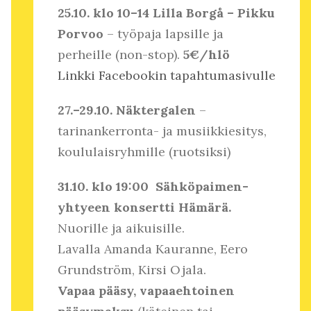
25.10. klo 10–14 Lilla Borgå – Pikku
Porvoo
– työpaja lapsille ja
perheille (non-stop).
5€/hlö
Linkki Facebookin tapahtumasivulle
27.–29.10. Näktergalen
–
tarinankerronta- ja musiikkiesitys,
koululaisryhmille (ruotsiksi)
31.10. klo 19:00 Sähköpaimen-
yhtyeen konsertti Hämärä.
Nuorille ja aikuisille.
Lavalla Amanda Kauranne, Eero
Grundström, Kirsi Ojala.
Vapaa pääsy, vapaaehtoinen