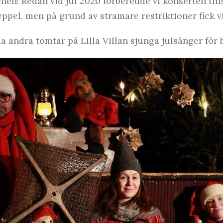
enen! Redan vid jul 2020 förberedde vi konserten til
pel, men på grund av stramare restriktioner fick vi
a andra tomtar på Lilla VIllan sjunga julsånger för b