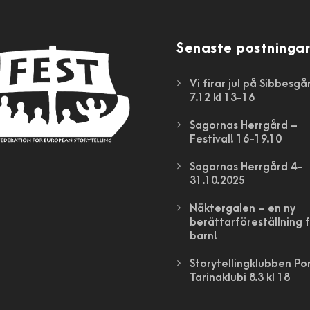
Senaste postningar
Vi firar jul på Sibbesg
7.12 kl 13-16
Sagornas Herrgård –
Festival! 16-19.10
Sagornas Herrgård 4-
31.10.2025
Näktergalen – en ny
berättarföreställning 
barn!
Storytellingklubben Po
Tarinaklubi 8.3 kl 18