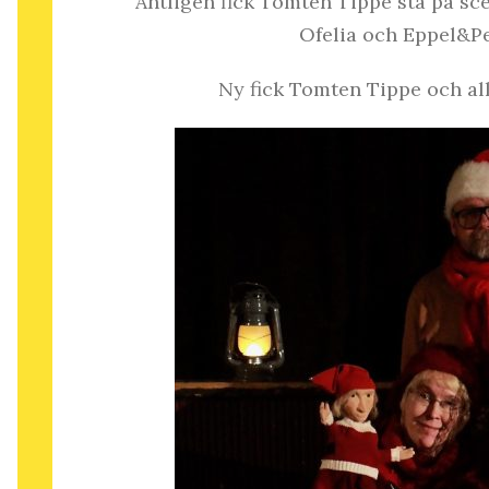
Äntligen fick Tomten Tippe stå på sc
Ofelia och Eppel&Pep
Ny fick Tomten Tippe och all