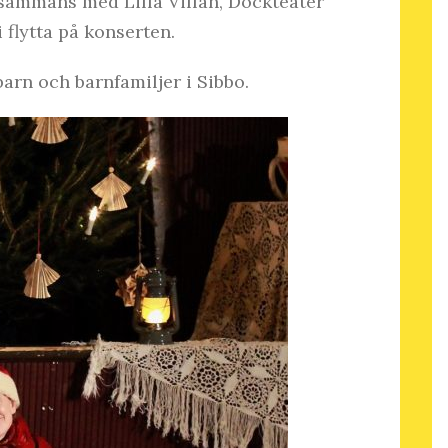
lsammans med Lilla Villan, Dockteater
 flytta på konserten.
arn och barnfamiljer i Sibbo.