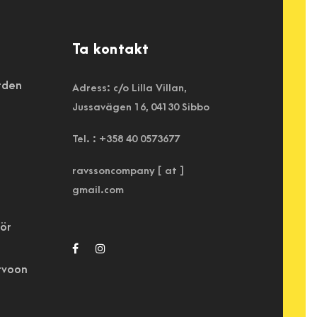
Ta kontakt
ården
Adress: c/o Lilla Villan,
Jussavägen 16, 04130 Sibbo
Tel. : +358 40 0573677
ravssoncompany [ at ]
gmail.com
för
rvoon