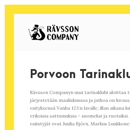
Porvoon Tarinakl
Rävsson Companyn uusi tarinaklubi aloittaa 
järjestetään maaliskuussa ja jatkoa on luvas
esityksensä Vanha 123:n lavalle, illan aikana k
erikoisia sattumuksia – suomeksi ja ruotsiksi.
esiintyjät ovat Juulia Björn, Markus Luukkonen, 