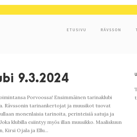
ETUSIVU
RÄVSSON
ubi 9.3.2024
toimintansa Porvoossa! Ensimmäinen tarinaklubi
t
sa. Rävssonin tarinankertojat ja muusikot tuovat
uullaan monenlaisia tarinoita, perinteisiä satuja ja
 Joka klubilla esiintyy myös illan muusikko. Maaliskuun
Kirsi Ojala ja Ellu...