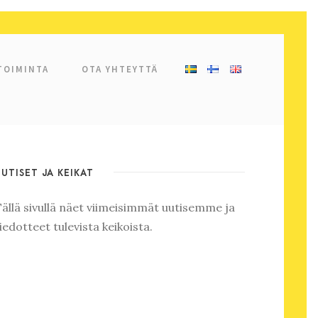
TOIMINTA
OTA YHTEYTTÄ
UUTISET JA KEIKAT
Tällä sivullä näet viimeisimmät uutisemme ja
iedotteet tulevista keikoista.