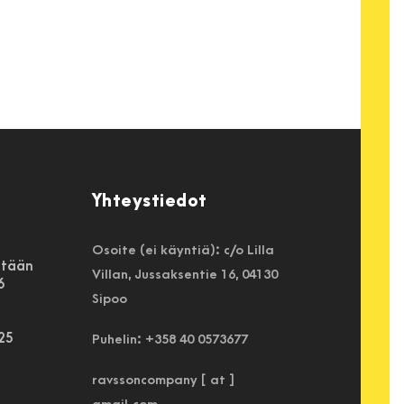
Yhteystiedot
Osoite (ei käyntiä): c/o Lilla
etään
Villan, Jussaksentie 16, 04130
6
Sipoo
025
Puhelin: +358 40 0573677
ravssoncompany [ at ]