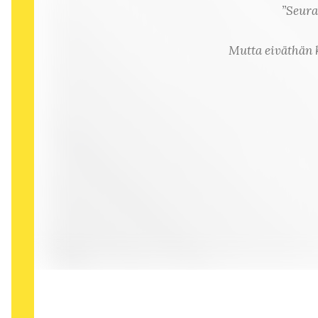
”Seura
Mutta eiväthän k