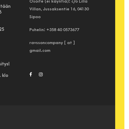
Osoite (ei käyntiä): c/o Lilla
etään
Villan, Jussaksentie 16, 04130
6
Sipoo
025
Puhelin: +358 40 0573677
ravssoncompany [ at ]
gmail.com
itys!
 klo